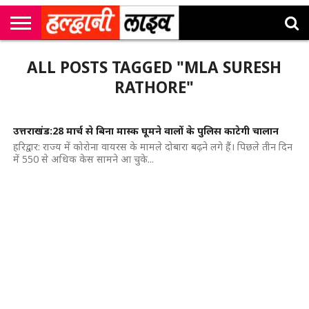
राष्ट्रीय
सी
उत्तराखंड
खेल
मनोरंजन
सम्पादकीय
जॉब
ALL POSTS TAGGED "MLA SURESH
एम
न्यूज़
अलर्ट्स
कॉर्नर
RATHORE"
उत्तराखंड:28 मार्च से बिना मास्क घूमने वालों के पुलिस काटेगी चालान
हरिद्वार: राज्य में कोरोना वायरस के मामले दोबारा बढ़ने लगे हैं। पिछले तीन दिन
में 550 से अधिक केस सामने आ चुके...