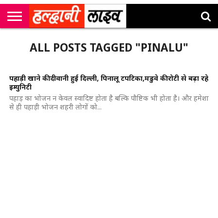
राष्ट्रीय
सी
उत्तराखंड
खेल
मनोरंजन
सम्पादकीय
जॉब
ALL POSTS TAGGED "PINALU"
एम
न्यूज़
अलर्ट्स
कॉर्नर
पहाड़ी खाने की दीवानी हुई दिल्ली, पिनालू टपटिका,मडुवे की रोटी से बढ़ा रहे
इम्युनिटी
पहाड़ का भोजन न केवल स्वादिष्ट होता है बल्कि पौष्टिक भी होता है। और हमेशा
से ही पहाड़ी भोजन शहरी लोगों को...