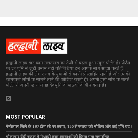
हल्द्वानी लाइव डॉट कॉम उत्तराखंड का तेजी से बढ़ता हुआ न्यूज पोर्टल है। पोर्टल
पर देवभूमि से जुड़ी तमाम बड़ी गतिविधियां हम आपके साथ साझा करते हैं।
हल्द्वानी लाइव की टीम राज्य के युवाओं से काफी प्रोत्साहित रहती है और उनकी
कामयाबी लोगों के सामने लाने की कोशिश करती है। अपनी इसी सोच के चलते
पोर्टल ने अपनी खास जगह देवभूमि के पाठकों के बीच बनाई है।
MOST POPULAR
नैनीताल जिले के 197 होम स्टे पर छापा, 150 से ज्यादा को नोटिस और कई होंगे बंद !
गौलापार वैंडी स्कूल में मेधावी छात्र-छात्राओं को किया गया सम्मानित