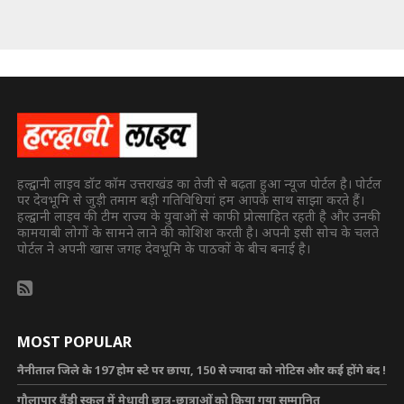
हल्द्वानी लाइव डॉट कॉम उत्तराखंड का तेजी से बढ़ता हुआ न्यूज पोर्टल है। पोर्टल
पर देवभूमि से जुड़ी तमाम बड़ी गतिविधियां हम आपके साथ साझा करते हैं।
हल्द्वानी लाइव की टीम राज्य के युवाओं से काफी प्रोत्साहित रहती है और उनकी
कामयाबी लोगों के सामने लाने की कोशिश करती है। अपनी इसी सोच के चलते
पोर्टल ने अपनी खास जगह देवभूमि के पाठकों के बीच बनाई है।
MOST POPULAR
नैनीताल जिले के 197 होम स्टे पर छापा, 150 से ज्यादा को नोटिस और कई होंगे बंद !
गौलापार वैंडी स्कूल में मेधावी छात्र-छात्राओं को किया गया सम्मानित