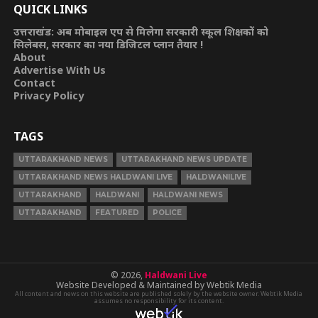
QUICK LINKS
उत्तराखंड: अब मोबाइल एप से मिलेगा सरकारी स्कूल शिक्षकों को
सिलेबस, सरकार का नया डिजिटल प्लान तैयार !
About
Advertise With Us
Contact
Privacy Policy
TAGS
UTTARAKHAND NEWS
UTTARAKHAND NEWS UPDATE
UTTARAKHAND NEWS HALDWANI LIVE
HALDWANILIVE
UTTARAKHAND
HALDWANI
HALDWANI NEWS
UTTARAKHAND
FEATURED
POLICE
© 2026,
Haldwani Live
Website Developed & Maintained by Webtik Media
All content and news on this website are published solely by the website owner. Webtik Media
assumes no responsibility for its content.