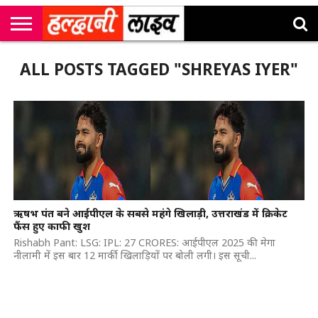
राष्ट्रीय
सी
उत्तराखंड
खेल
मनोरंजन
सम्पादकीय
जॉब
ALL POSTS TAGGED "SHREYAS IYER"
एम
न्यूज़
अलर्ट्स
कॉर्नर
ऋषभ पंत बने आईपीएल के सबसे महंगे खिलाड़ी, उत्तराखंड में क्रिकेट
फैंस हुए काफी खुश
Rishabh Pant: LSG: IPL: 27 CRORES: आईपीएल 2025 की मेगा
नीलामी में इस बार 12 मार्की खिलाड़ियों पर बोली लगी। इस सूची...