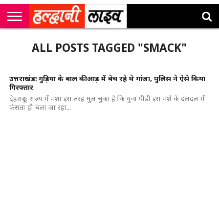
राष्ट्रीय
सी
उत्तराखंड
खेल
मनोरंजन
सम्पादकीय
जॉब
ALL POSTS TAGGED "SMACK"
एम
न्यूज़
अलर्ट्स
कॉर्नर
उत्तराखंडः गुड़िया के बाल की आड़ में बेच रहे थे गांजा, पुलिस ने ऐसे किया
गिरफ्तार
देहरादूनः राज्य में नशा इस तरह घुल चुका है कि युवा पीड़ी इस नशे के दलदल में
फंसता ही चला जा रहा...