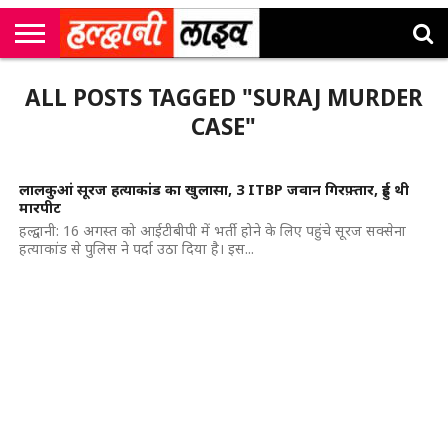
राष्ट्रीय
सी
उत्तराखंड
खेल
मनोरंजन
सम्पादकीय
जॉब
ALL POSTS TAGGED "SURAJ MURDER
एम
न्यूज़
अलर्ट्स
कॉर्नर
CASE"
लालकुआं सूरज हत्याकांड का खुलासा, 3 ITBP जवान गिरफ़्तार, हुई थी
मारपीट
हल्द्वानी: 16 अगस्त को आईटीबीपी में भर्ती होने के लिए पहुंचे सूरज सक्सेना
हत्याकांड से पुलिस ने पर्दा उठा दिया है। इस...