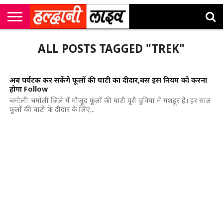
राष्ट्रीय
सी
उत्तराखंड
खेल
मनोरंजन
सम्पादकीय
जॉब
ALL POSTS TAGGED "TREK"
एम
न्यूज़
अलर्ट्स
कॉर्नर
अब पर्यटक कर सकेंगे फूलों की घाटी का दीदार,बस इस नियम को करना
होगा Follow
चमोलीः चमोली जिले में मौजूद फूलों की घाटी पूरी दुनिया में मशहूर है। हर साल
फूलों की घाटी के दीदार के लिए...