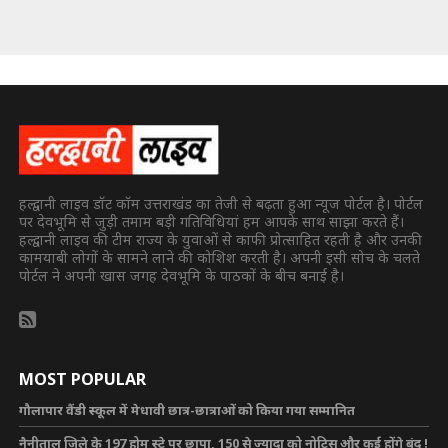
हल्द्वानी लाइव डॉट कॉम उत्तराखंड का तेजी से बढ़ता हुआ न्यूज पोर्टल है। पोर्टल
पर देवभूमि से जुड़ी तमाम बड़ी गतिविधियां हम आपके साथ साझा करते हैं।
हल्द्वानी लाइव की टीम राज्य के युवाओं से काफी प्रोत्साहित रहती है और उनकी
कामयाबी लोगों के सामने लाने की कोशिश करती है। अपनी इसी सोच के चलते
पोर्टल ने अपनी खास जगह देवभूमि के पाठकों के बीच बनाई है।
MOST POPULAR
गौलापार वैंडी स्कूल में मेधावी छात्र-छात्राओं को किया गया सम्मानित
नैनीताल जिले के 197 होम स्टे पर छापा, 150 से ज्यादा को नोटिस और कई होंगे बंद !