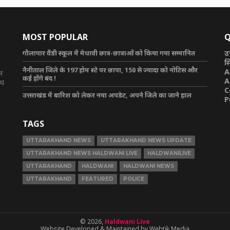
MOST POPULAR
Q
गौलापार वैंडी स्कूल में मेधावी छात्र-छात्राओं को किया गया सम्मानित
उ
स
नैनीताल जिले के 197 होम स्टे पर छापा, 150 से ज्यादा को नोटिस और
A
टल
कई होंगे बंद !
A
ाथ
C
उत्तराखंड में बारिश को लेकर नया अपडेट, अपने जिले का जाने हाल
P
TAGS
UTTARAKHAND NEWS
UTTARAKHAND NEWS UPDATE
UTTARAKHAND NEWS HALDWANI LIVE
HALDWANILIVE
UTTARAKHAND
HALDWANI
HALDWANI NEWS
UTTARAKHAND
FEATURED
POLICE
© 2026,
Haldwani Live
Website Developed & Maintained by Webtik Media