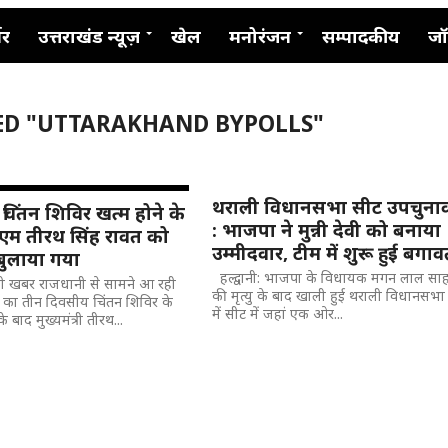
नर
उत्तराखंड न्यूज़
खेल
मनोरंजन
सम्पादकीय
जॉ
ED "UTTARAKHAND BYPOLLS"
थराली विधानसभा सीट उपचुना
िंतन शिविर खत्म होने के
: भाजपा ने मुन्नी देवी को बनाया
एम तीरथ सिंह रावत को
उम्मीदवार, टीम में शुरू हुई बगा
बुलाया गया
हल्द्वानी: भाजपा के विधायक मगन लाल सा
 बड़ी खबर राजधानी से सामने आ रही
की मृत्यु के बाद खाली हुई थराली विधानसभा
 का तीन दिवसीय चिंतन शिविर के
में सीट में जहां एक ओर...
े बाद मुख्यमंत्री तीरथ...