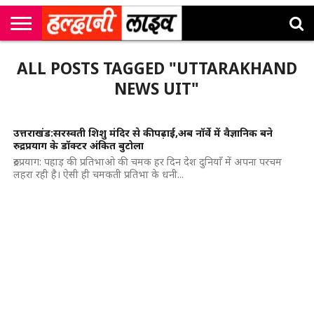
राष्ट्रीय
सी
उत्तराखंड
खेल
मनोरंजन
सम्पादकीय
जॉब
ALL POSTS TAGGED "UTTARAKHAND
एम
न्यूज़
अलर्ट्स
कॉर्नर
NEWS UIT"
उत्तराखंड:सरस्वती शिशु मंदिर से की पढ़ाई,अब नॉर्वे में वैज्ञानिक बने
रुद्रप्रयाग के डॉक्टर अंकित बुटोला
रुद्रप्रयाग: पहाड़ की प्रतिभाओ की चमक हर दिन देश दुनियाँ में अपना परचम
लहरा रही है। ऐसी ही चमकती प्रतिभा के धनी...