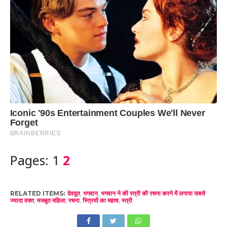
Pages:
1
2
RELATED ITEMS:
देवदूत
,
भगवान
,
भगवान ने की स्त्री की रचना करने में लगाया सबसे
ज्यादा वक्त
,
मजबूत महिला
,
रचना
,
स्त्रियों का महत्व
,
स्त्री