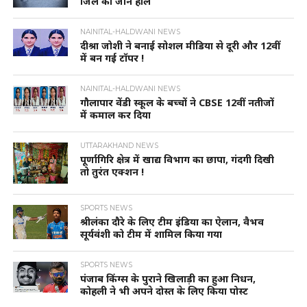
जिले का जाने हाल
NAINITAL-HALDWANI NEWS
दीश्रा जोशी ने बनाई सोशल मीडिया से दूरी और 12वीं
में बन गई टॉपर !
NAINITAL-HALDWANI NEWS
गौलापार वेंडी स्कूल के बच्चों ने CBSE 12वीं नतीजों
में कमाल कर दिया
UTTARAKHAND NEWS
पूर्णागिरि क्षेत्र में खाद्य विभाग का छापा, गंदगी दिखी
तो तुरंत एक्शन !
SPORTS NEWS
श्रीलंका दौरे के लिए टीम इंडिया का ऐलान, वैभव
सूर्यवंशी को टीम में शामिल किया गया
SPORTS NEWS
पंजाब किंग्स के पुराने खिलाड़ी का हुआ निधन,
कोहली ने भी अपने दोस्त के लिए किया पोस्ट