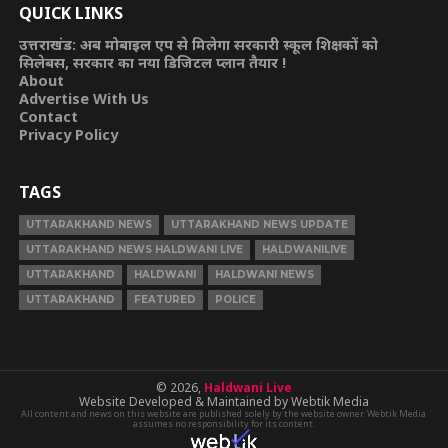
QUICK LINKS
उत्तराखंड: अब मोबाइल एप से मिलेगा सरकारी स्कूल शिक्षकों को
सिलेबस, सरकार का नया डिजिटल प्लान तैयार !
About
Advertise With Us
Contact
Privacy Policy
TAGS
UTTARAKHAND NEWS
UTTARAKHAND NEWS UPDATE
UTTARAKHAND NEWS HALDWANI LIVE
HALDWANILIVE
UTTARAKHAND
HALDWANI
HALDWANI NEWS
UTTARAKHAND
FEATURED
POLICE
© 2026,
Haldwani Live
Website Developed & Maintained by Webtik Media
All content and news on this website are published solely by the website owner. Webtik Media
assumes no responsibility for its content.