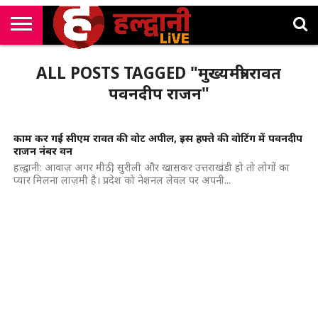
राष्ट्रीय
सी
उत्तराखंड
खेल
मनोरंजन
सम्पादकीय
जॉब
ALL POSTS TAGGED "मुख्यमंत्री रावत
एम
न्यूज़
अलर्ट्स
कॉर्नर
पवनदीप राजन"
काम कर गई सीएम रावत की वोट अपील, इस हफ्ते की वोटिंग में पवनदीप
राजन नंबर वन
हल्द्वानी: आवाज़ अगर मीठी, सुरीली और खासकर उत्तराखंडी हो तो लोगों का
प्यार मिलना लाज़मी है। प्रदेश को नेशनल लेवल पर अपनी...