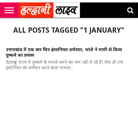
राष्ट्रीय
सी
उत्तराखंड
खेल
मनोरंजन
सम्पादकीय
जॉब
ALL POSTS TAGGED "1 JANUARY"
एम
न्यूज़
अलर्ट्स
कॉर्नर
उत्तराखंड में एक बार फिर इंसानियत शर्मसार, भांजे ने मामी से किया
दुष्कर्म का प्रयास
देहरादूनः राज्य में दुष्कर्म के मामले थमने का नाम नही ले रहे हैं। ऐसा ही एक
इंसानियत को शर्मसार करने वाला मामला...