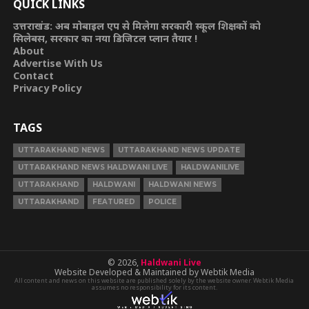
QUICK LINKS
उत्तराखंड: अब मोबाइल एप से मिलेगा सरकारी स्कूल शिक्षकों को
सिलेबस, सरकार का नया डिजिटल प्लान तैयार !
About
Advertise With Us
Contact
Privacy Policy
TAGS
UTTARAKHAND NEWS
UTTARAKHAND NEWS UPDATE
UTTARAKHAND NEWS HALDWANI LIVE
HALDWANILIVE
UTTARAKHAND
HALDWANI
HALDWANI NEWS
UTTARAKHAND
FEATURED
POLICE
© 2026,
Haldwani Live
Website Developed & Maintained by Webtik Media
All content and news on this website are published solely by the website owner. Webtik Media
assumes no responsibility for its content.