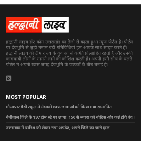
हल्द्वानी लाइव डॉट कॉम उत्तराखंड का तेजी से बढ़ता हुआ न्यूज पोर्टल है। पोर्टल
पर देवभूमि से जुड़ी तमाम बड़ी गतिविधियां हम आपके साथ साझा करते हैं।
हल्द्वानी लाइव की टीम राज्य के युवाओं से काफी प्रोत्साहित रहती है और उनकी
कामयाबी लोगों के सामने लाने की कोशिश करती है। अपनी इसी सोच के चलते
पोर्टल ने अपनी खास जगह देवभूमि के पाठकों के बीच बनाई है।
MOST POPULAR
गौलापार वैंडी स्कूल में मेधावी छात्र-छात्राओं को किया गया सम्मानित
नैनीताल जिले के 197 होम स्टे पर छापा, 150 से ज्यादा को नोटिस और कई होंगे बंद !
उत्तराखंड में बारिश को लेकर नया अपडेट, अपने जिले का जाने हाल