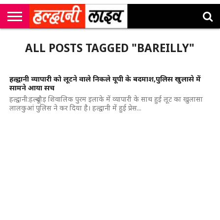
राष्ट्रीय
सी
उत्तराखंड
खेल
मनोरंजन
सम्पादकीय
जॉब
ALL POSTS TAGGED "BAREILLY"
एम
न्यूज़
अलर्ट्स
कॉर्नर
हल्द्वानी व्यापारी को लूटने वाले निकले यूपी के बदमाश,पुलिस खुलासे में
सामने आया सच
हल्द्वानी:हल्दूचौड़ शिवालिक पुरम इलाके में व्यापारी के साथ हुई लूट का खुलासा
लालकुआं पुलिस ने कर दिया है। हल्द्वानी में हुई प्रेस...