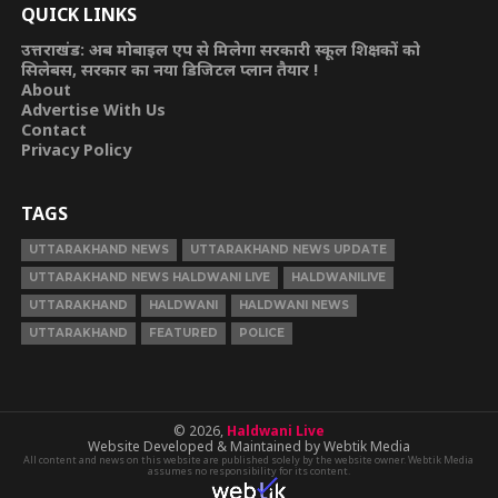
QUICK LINKS
उत्तराखंड: अब मोबाइल एप से मिलेगा सरकारी स्कूल शिक्षकों को
सिलेबस, सरकार का नया डिजिटल प्लान तैयार !
About
Advertise With Us
Contact
Privacy Policy
TAGS
UTTARAKHAND NEWS
UTTARAKHAND NEWS UPDATE
UTTARAKHAND NEWS HALDWANI LIVE
HALDWANILIVE
UTTARAKHAND
HALDWANI
HALDWANI NEWS
UTTARAKHAND
FEATURED
POLICE
© 2026,
Haldwani Live
Website Developed & Maintained by Webtik Media
All content and news on this website are published solely by the website owner. Webtik Media
assumes no responsibility for its content.