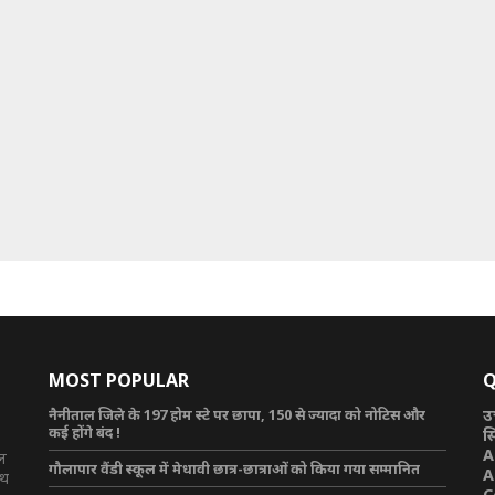
MOST POPULAR
Q
नैनीताल जिले के 197 होम स्टे पर छापा, 150 से ज्यादा को नोटिस और
उ
कई होंगे बंद !
स
A
टल
गौलापार वैंडी स्कूल में मेधावी छात्र-छात्राओं को किया गया सम्मानित
A
ाथ
C