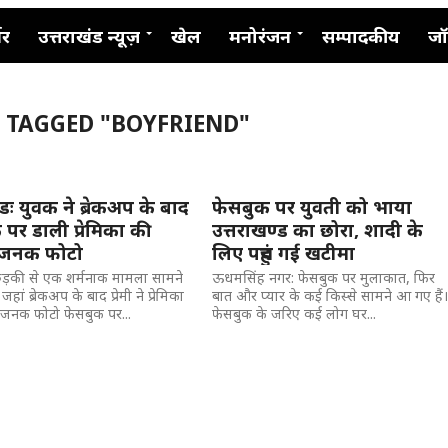
नर
उत्तराखंड न्यूज़
खेल
मनोरंजन
सम्पादकीय
जॉ
S TAGGED "BOYFRIEND"
ंडः युवक ने ब्रेकअप के बाद
फेसबुक पर युवती को भाया
पर डाली प्रेमिका की
उत्तराखण्ड का छोरा, शादी के
िजनक फोटो
लिए पहुंच गई खटीमा
 रुड़की से एक शर्मनाक मामला सामने
ऊधमसिंह नगर: फेसबुक पर मुलाकात, फिर
हां ब्रेकअप के बाद प्रेमी ने प्रेमिका
बात और प्यार के कई किस्से सामने आ गए हैं
जनक फोटो फेसबुक पर...
फेसबुक के जरिए कई लोग घर...