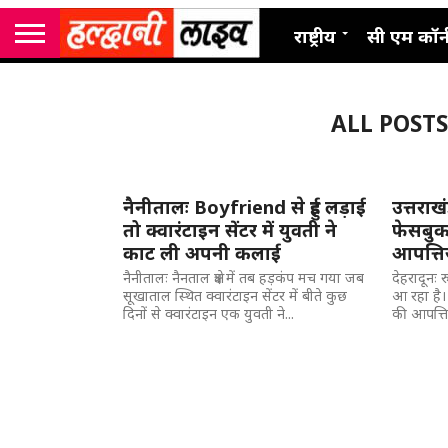
राष्ट्रीय
सी एम कॉर्
ALL POST
नैनीतालः Boyfriend से हुई लड़ाई
उत्तराख
तो क्वारंटाइन सेंटर में युवती ने
फेसबुक 
काट ली अपनी कलाई
आपत्त
नैनीतालः नैनताल क्षेत्र में तब हड़कंप मच गया जब
देहरादूनः
सूखाताल स्थित क्वारंटाइन सेंटर में बीते कुछ
आ रहा है। ज
दिनों से क्वारंटाइन एक युवती ने...
की आपत्ति