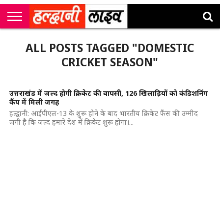
राष्ट्रीय
सी
उत्तराखंड
खेल
मनोरंजन
सम्पादकीय
जॉब
ALL POSTS TAGGED "DOMESTIC
एम
न्यूज़
अलर्ट्स
कॉर्नर
CRICKET SEASON"
उत्तराखंड में जल्द होगी क्रिकेट की वापसी, 126 खिलाड़ियों को कंडिशनिंग
कैंप में मिली जगह
हल्द्वानी: आईपीएल-13 के शुरू होने के बाद भारतीय क्रिकेट फैंस की उम्मीद
जगी है कि जल्द हमारे देश में क्रिकेट शुरू होगा।...