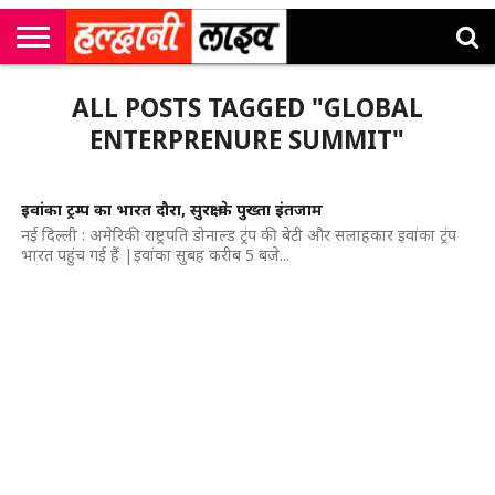
राष्ट्रीय
सी
उत्तराखंड
खेल
मनोरंजन
सम्पादकीय
जॉब
ALL POSTS TAGGED "GLOBAL
एम
न्यूज़
अलर्ट्स
कॉर्नर
ENTERPRENURE SUMMIT"
इवांका ट्रम्प का भारत दौरा, सुरक्षा के पुख्ता इंतजाम
नई दिल्ली : अमेरिकी राष्ट्रपति डोनाल्ड ट्रंप की बेटी और सलाहकार इवांका ट्रंप
भारत पहुंच गई हैं |इवांका सुबह करीब 5 बजे...