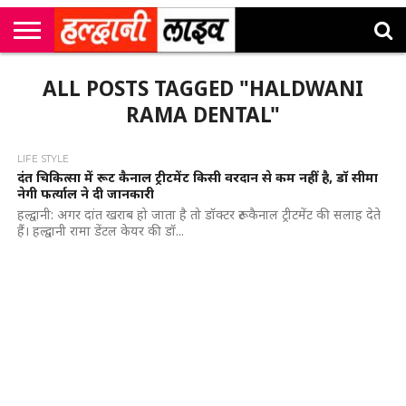
राष्ट्रीय
सी
उत्तराखंड
खेल
मनोरंजन
सम्पादकीय
जॉब
ALL POSTS TAGGED "HALDWANI
एम
न्यूज़
अलर्ट्स
कॉर्नर
RAMA DENTAL"
LIFE STYLE
दंत चिकित्सा में रूट कैनाल ट्रीटमेंट किसी वरदान से कम नहीं है, डॉ सीमा
नेगी फर्त्याल ने दी जानकारी
हल्द्वानी: अगर दांत खराब हो जाता है तो डॉक्टर रूट कैनाल ट्रीटमेंट की सलाह देते
हैं। हल्द्वानी रामा डेंटल केयर की डॉ...