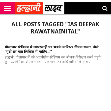
राष्ट्रीय
सी
उत्तराखंड
खेल
मनोरंजन
सम्पादकीय
जॉब
ALL POSTS TAGGED "IAS DEEPAK
एम
न्यूज़
अलर्ट्स
कॉर्नर
RAWATNAINITAL"
गौलापार स्टेडियम में लापरवाही पर भड़के कमिश्नर दीपक रावत, बोले
“मुझे हर बात लिखित में चाहिए…”
हल्द्वानी: गौलापार में बने अंतर्राष्ट्रीय स्टेडियम का औचक निरीक्षण करने पहुंचे
कुमाऊं कमिश्नर दीपक रावत ने एक बार फिर अधिकारियों के हाथ...