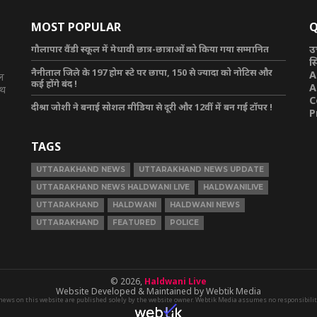
MOST POPULAR
Q
गौलापार वैंडी स्कूल में मेधावी छात्र-छात्राओं को किया गया सम्मानित
उ
स
नैनीताल जिले के 197 होम स्टे पर छापा, 150 से ज्यादा को नोटिस और
A
टल
कई होंगे बंद !
A
ाथ
C
दीश्रा जोशी ने बनाई सोशल मीडिया से दूरी और 12वीं में बन गई टॉपर !
P
TAGS
UTTARAKHAND NEWS
UTTARAKHAND NEWS UPDATE
UTTARAKHAND NEWS HALDWANI LIVE
HALDWANILIVE
UTTARAKHAND
HALDWANI
HALDWANI NEWS
UTTARAKHAND
FEATURED
POLICE
© 2026,
Haldwani Live
Website Developed & Maintained by Webtik Media
news on this website are published solely by the website owner. Webtik Media assumes no responsibility