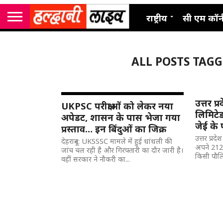
राष्ट्रीय
सी एम कॉर्
ALL POSTS TAG
उत्तर प
UKPSC परीक्षाओं को लेकर नया
लिमिटे
अपेडट, शासन के पास भेजा गया
जेई के
प्रस्ताव… इन बिंदुओं का जिक्र
उत्तर प्रद
देहरादून: UKSSSC मामले में हुई धांधली की
अपने 212 
जांच चल रही है और गिरफ्तारी का दौर जारी है।
किसी पौलिट
वहीं सरकार ने नौकरी का...