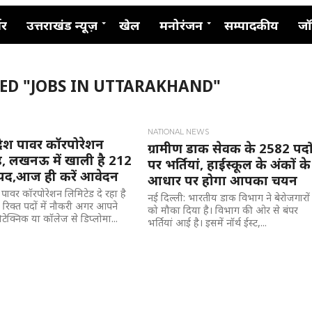
नर
उत्तराखंड न्यूज़
खेल
मनोरंजन
सम्पादकीय
जॉ
GED "JOBS IN UTTARAKHAND"
NATIONAL NEWS
्रदेश पावर कॉरपोरेशन
ग्रामीण डाक सेवक के 2582 पदो
ड, लखनऊ में खाली है 212
पर भर्तियां, हाईस्कूल के अंकों के
 पद,आज ही करें आवेदन
आधार पर होगा आपका चयन
ेश पावर कॉरपोरेशन लिमिटेड दे रहा है
नई दिल्ली: भारतीय डाक विभाग ने बेरोजगारों
रिक्त पदों में नौकरी अगर आपने
को मौका दिया है। विभाग की ओर से बंपर
ेक्निक या कॉलेज से डिप्लोमा...
भर्तियां आई है। इसमें नॉर्थ ईस्ट,...