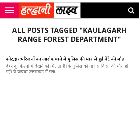
राष्ट्रीय
सी
उत्तराखंड
खेल
मनोरंजन
सम्पादकीय
जॉब
ALL POSTS TAGGED "KAULAGARH
एम
न्यूज़
अलर्ट्स
कॉर्नर
RANGE FOREST DEPARTMENT"
कोटद्वार:परिजनों का आरोप,थाने में पुलिस की मार से हुई बेटे की मौत
देहरादून: फिल्मों में देखने को मिलता है कि पुलिस की मार से किसी की मौत हो
गई। ये वाक्या उत्तराखंड में सच...