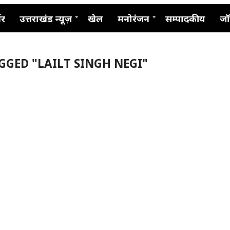
नर
उत्तराखंड न्यूज़
खेल
मनोरंजन
सम्पादकीय
जॉ
GGED "LAILT SINGH NEGI"