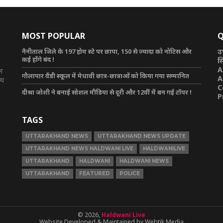
MOST POPULAR
Q
नैनीताल जिले के 197 होम स्टे पर छापा, 150 से ज्यादा को नोटिस और
उ
कई होंगे बंद !
स
A
टल
गौलापार वैंडी स्कूल में मेधावी छात्र-छात्राओं को किया गया सम्मानित
A
ाथ
C
दीश्रा जोशी ने बनाई सोशल मीडिया से दूरी और 12वीं में बन गई टॉपर !
P
TAGS
UTTARAKHAND NEWS
UTTARAKHAND NEWS UPDATE
UTTARAKHAND NEWS HALDWANI LIVE
HALDWANILIVE
UTTARAKHAND
HALDWANI
HALDWANI NEWS
UTTARAKHAND
FEATURED
POLICE
© 2026,
Haldwani Live
Website Developed & Maintained by Webtik Media