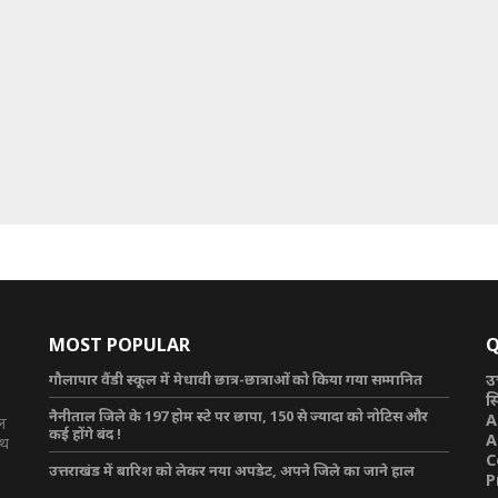
MOST POPULAR
Q
गौलापार वैंडी स्कूल में मेधावी छात्र-छात्राओं को किया गया सम्मानित
उ
स
नैनीताल जिले के 197 होम स्टे पर छापा, 150 से ज्यादा को नोटिस और
A
टल
कई होंगे बंद !
A
ाथ
C
उत्तराखंड में बारिश को लेकर नया अपडेट, अपने जिले का जाने हाल
P