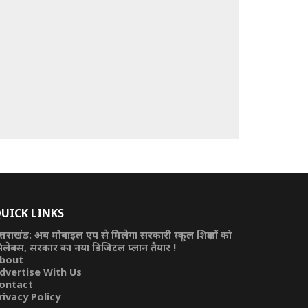
UICK LINKS
त्तराखंड: अब मोबाइल एप से मिलेगा सरकारी स्कूल शिक्षकों को
िलेबस, सरकार का नया डिजिटल प्लान तैयार !
bout
dvertise With Us
ontact
rivacy Policy