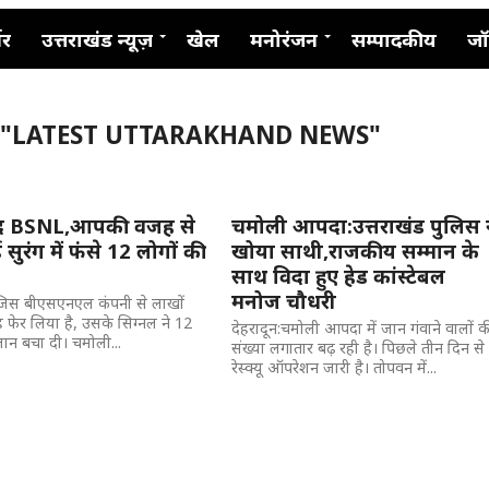
नर
उत्तराखंड न्यूज़
खेल
मनोरंजन
सम्पादकीय
जॉ
 "LATEST UTTARAKHAND NEWS"
ाद BSNL,आपकी वजह से
चमोली आपदा:उत्तराखंड पुलिस 
सुरंग में फंसे 12 लोगों की
खोया साथी,राजकीय सम्मान के
साथ विदा हुए हेड कांस्टेबल
मनोज चौधरी
 जिस बीएसएनएल कंपनी से लाखों
ुंह फेर लिया है, उसके सिग्नल ने 12
देहरादून:चमोली आपदा में जान गंवाने वालों क
जान बचा दी। चमोली...
संख्या लगातार बढ़ रही है। पिछले तीन दिन से
रेस्क्यू ऑपरेशन जारी है। तोपवन में...