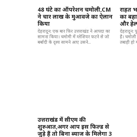
48 घंटे का ऑपरेशन चमोली,CM
राहत भ
ने चार लाख के मुआवजे का ऐलान
का बहा
किया
और हेल
देहरादून: एक बार फिर उत्तराखंड ने आपदा का
देहरादून:
सामना किया। चमोमी में ग्लेशियर फटने से जो
है। चमोली 
बर्बादी के दृश्य सामने आए उसने...
तबाही हो गई
उत्तराखंड में सीएम की
शुरुआत,अगर आप इस फिल्ड से
जुड़े हैं तो बिना ब्याज के मिलेगा 3