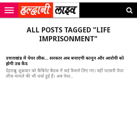
राष्ट्रीय
सी
उत्तराखंड
खेल
मनोरंजन
सम्पादकीय
जॉब
ALL POSTS TAGGED "LIFE
एम
न्यूज़
अलर्ट्स
कॉर्नर
IMPRISONMENT"
उत्तराखंड में पेपर लीक… सरकार अब बनाएगी कानून और आरोपी को
होगी उम्र कैद
देहरादून: शुक्रवार को कैबिनेट बैठक में कई फैसले लिए गए। वहीं पटवारी पेपर
लीक मामले की भी चर्चा हुई है। अब पेपर...