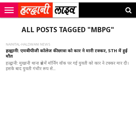
राष्ट्रीय
सी
उत्तराखंड
खेल
मनोरंजन
सम्पादकीय
जॉब
ALL POSTS TAGGED "MBPG"
एम
न्यूज़
अलर्ट्स
कॉर्नर
NAINITAL-HALDWANI NEWS
हल्द्वानी: एमबीपीजी कॉलेज की छात्रा को कार ने मारी टक्कर, STH में हुई
मौत
हल्द्वानी: मुखानी थाना क्षेत्र में मॉर्निंग वॉक पर गई युवती को कार ने टक्कर मार दी।
इसके बाद युवती गंभीर रूप से...