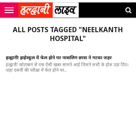
राष्ट्रीय
सी
उत्तराखंड
खेल
मनोरंजन
सम्पादकीय
जॉब
ALL POSTS TAGGED "NEELKANTH
एम
न्यूज़
अलर्ट्स
कॉर्नर
HOSPITAL"
हल्द्वानीः हाईस्कूल में फेल होने पर नाबालिग छात्रा ने गटका जहर
हल्द्वानीः कोटाबाग से एक ऐसी खबर सामने आई जिसने सभी के होश उड़ा दिए।
जहां दसवीं की परीक्षा में फेल होने पर...