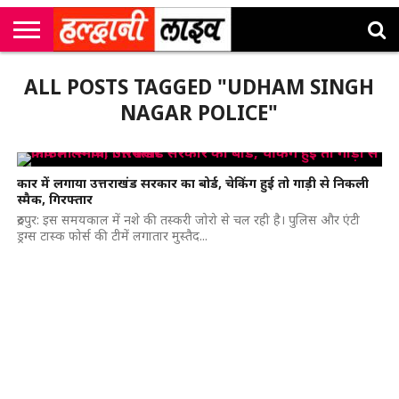
राष्ट्रीय
सी
उत्तराखंड
खेल
मनोरंजन
सम्पादकीय
जॉब
ALL POSTS TAGGED "UDHAM SINGH
एम
न्यूज़
अलर्ट्स
कॉर्नर
NAGAR POLICE"
कार में लगाया उत्तराखंड सरकार का बोर्ड, चेकिंग हुई तो गाड़ी से निकली
स्मैक, गिरफ्तार
रुद्रपुर: इस समयकाल में नशे की तस्करी जोरो से चल रही है। पुलिस और एंटी
ड्रग्स टास्क फोर्स की टीमें लगातार मुस्तैद...