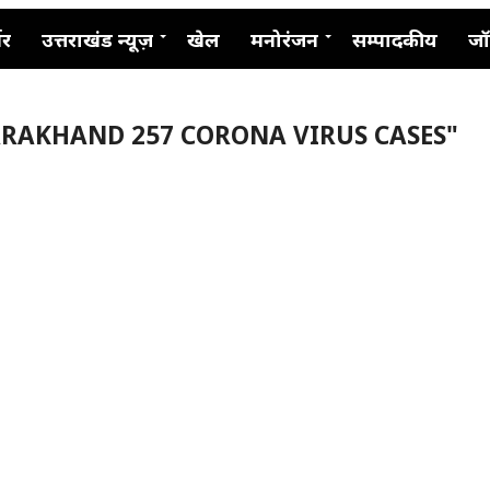
नर
उत्तराखंड न्यूज़
खेल
मनोरंजन
सम्पादकीय
जॉ
ARAKHAND 257 CORONA VIRUS CASES"