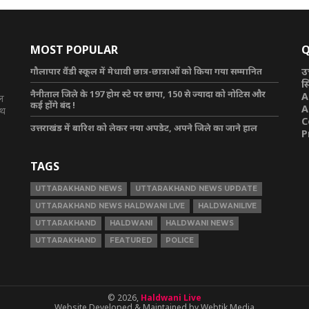
MOST POPULAR
Q
गौलापार वैंडी स्कूल में मेधावी छात्र-छात्राओं को किया गया सम्मानित
उ
स
नैनीताल जिले के 197 होम स्टे पर छापा, 150 से ज्यादा को नोटिस और
A
टल
कई होंगे बंद !
A
ाथ
C
उत्तराखंड में बारिश को लेकर नया अपडेट, अपने जिले का जाने हाल
P
TAGS
UTTARAKHAND NEWS
UTTARAKHAND NEWS UPDATE
UTTARAKHAND NEWS HALDWANI LIVE
HALDWANILIVE
UTTARAKHAND
HALDWANI
HALDWANI NEWS
UTTARAKHAND
FEATURED
POLICE
© 2026,
Haldwani Live
Website Developed & Maintained by Webtik Media