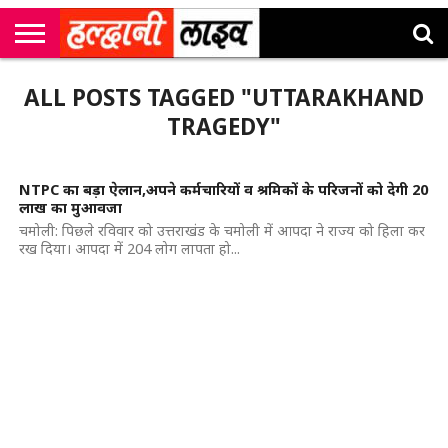
राष्ट्रीय
सी
उत्तराखंड
खेल
मनोरंजन
सम्पादकीय
जॉब
ALL POSTS TAGGED "UTTARAKHAND
एम
न्यूज़
अलर्ट्स
कॉर्नर
TRAGEDY"
NTPC का बड़ा ऐलान,अपने कर्मचारियों व श्रमिकों के परिजनों को देगी 20
लाख का मुआवजा
चमोली: पिछले रविवार को उत्तराखंड के चमोली में आपदा ने राज्य को हिला कर
रख दिया। आपदा में 204 लोग लापता हो...