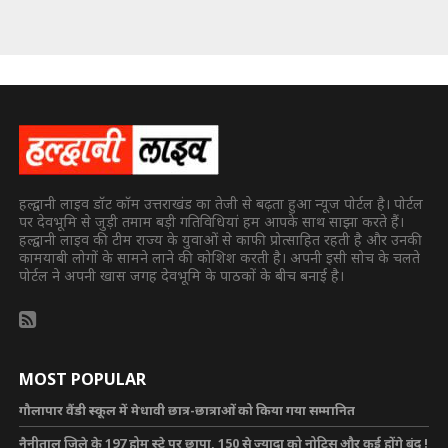
हल्द्वानी लाइव डॉट कॉम उत्तराखंड का तेजी से बढ़ता हुआ न्यूज पोर्टल है। पोर्टल
पर देवभूमि से जुड़ी तमाम बड़ी गतिविधियां हम आपके साथ साझा करते हैं।
हल्द्वानी लाइव की टीम राज्य के युवाओं से काफी प्रोत्साहित रहती है और उनकी
कामयाबी लोगों के सामने लाने की कोशिश करती है। अपनी इसी सोच के चलते
पोर्टल ने अपनी खास जगह देवभूमि के पाठकों के बीच बनाई है।
MOST POPULAR
गौलापार वैंडी स्कूल में मेधावी छात्र-छात्राओं को किया गया सम्मानित
नैनीताल जिले के 197 होम स्टे पर छापा, 150 से ज्यादा को नोटिस और कई होंगे बंद !