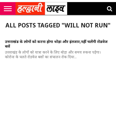
राष्ट्रीय
सी
उत्तराखंड
खेल
मनोरंजन
सम्पादकीय
जॉब
ALL POSTS TAGGED "WILL NOT RUN"
एम
न्यूज़
अलर्ट्स
कॉर्नर
उत्तराखंड के लोगों को करना होगा थोड़ा और इंतजार,नहीं चलेंगी रोडवेज
बसें
उत्तराखंड के लोगों को यात्रा करने के लिए थोड़ा और समय रुकना पड़ेगा।
कोरोना के चलते रोडवेज बसों का संचालन रोक दिया...