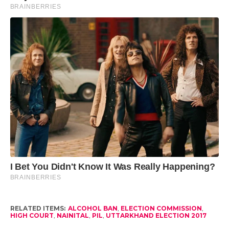
RELATED ITEMS:
ALCOHOL BAN
,
ELECTION COMMISSION
,
HIGH COURT
,
NAINITAL
,
PIL
,
UTTARKHAND ELECTION 2017