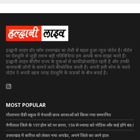
हल्द्वानी लाइव डॉट कॉम उत्तराखंड का तेजी से बढ़ता हुआ न्यूज पोर्टल है। पोर्टल
पर देवभूमि से जुड़ी तमाम बड़ी गतिविधियां हम आपके साथ साझा करते हैं।
हल्द्वानी लाइव की टीम राज्य के युवाओं से काफी प्रोत्साहित रहती है और उनकी
कामयाबी लोगों के सामने लाने की कोशिश करती है। अपनी इसी सोच के चलते
पोर्टल ने अपनी खास जगह देवभूमि के पाठकों के बीच बनाई है।
MOST POPULAR
गौलापार वैंडी स्कूल में मेधावी छात्र-छात्राओं को किया गया सम्मानित
नैनीताल जिले के 197 होम स्टे पर छापा, 150 से ज्यादा को नोटिस और कई होंगे बंद !
उत्तराखंड में बारिश को लेकर नया अपडेट, अपने जिले का जाने हाल