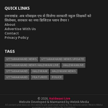
QUICK LINKS
उत्तराखंड: अब मोबाइल एप से मिलेगा सरकारी स्कूल शिक्षकों को
सिलेबस, सरकार का नया डिजिटल प्लान तैयार !
About
Advertise With Us
Contact
Privacy Policy
TAGS
UTTARAKHAND NEWS
UTTARAKHAND NEWS UPDATE
UTTARAKHAND NEWS HALDWANI LIVE
HALDWANILIVE
UTTARAKHAND
HALDWANI
HALDWANI NEWS
UTTARAKHAND
FEATURED
POLICE
© 2026,
Haldwani Live
Website Developed & Maintained by Webtik Media
All content and news on this website are published solely by the website owner. Webtik Media
assumes no responsibility for its content.