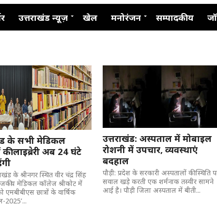
नर
उत्तराखंड न्यूज़
खेल
मनोरंजन
सम्पादकीय
जॉ
उत्तराखंड: अस्पताल में मोबाइल
खंड के सभी मेडिकल
रोशनी में उपचार, व्यवस्थाएं
 की लाइब्रेरी अब 24 घंटे
बदहाल
ेंगी
पौड़ी: प्रदेश के सरकारी अस्पतालों की स्थिति 
राखंड के श्रीनगर स्थित वीर चंद्र सिंह
सवाल खड़े करती एक शर्मनाक तस्वीर सामने
ाजकीय मेडिकल कॉलेज श्रीकोट में
आई है। पौड़ी जिला अस्पताल में बीती...
 एमबीबीएस छात्रों के वार्षिक
ल-2025’...