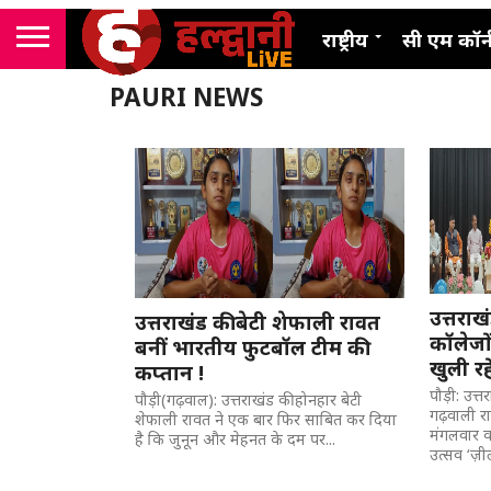
राष्ट्रीय
सी एम कॉर्
PAURI NEWS
उत्तरा
उत्तराखंड की बेटी शेफाली रावत
कॉलेजों
बनीं भारतीय फुटबॉल टीम की
खुली रह
कप्तान !
पौड़ी: उत्त
पौड़ी(गढ़वाल): उत्तराखंड की होनहार बेटी
गढ़वाली र
शेफाली रावत ने एक बार फिर साबित कर दिया
मंगलवार को
है कि जुनून और मेहनत के दम पर...
उत्सव ‘ज़ी