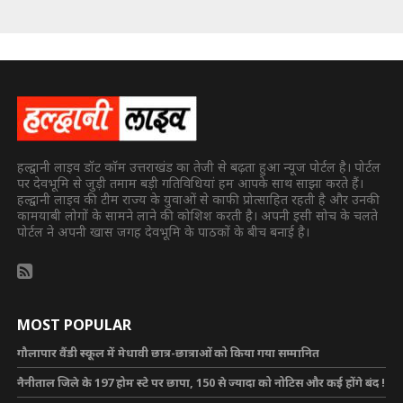
हल्द्वानी लाइव डॉट कॉम उत्तराखंड का तेजी से बढ़ता हुआ न्यूज पोर्टल है। पोर्टल
पर देवभूमि से जुड़ी तमाम बड़ी गतिविधियां हम आपके साथ साझा करते हैं।
हल्द्वानी लाइव की टीम राज्य के युवाओं से काफी प्रोत्साहित रहती है और उनकी
कामयाबी लोगों के सामने लाने की कोशिश करती है। अपनी इसी सोच के चलते
पोर्टल ने अपनी खास जगह देवभूमि के पाठकों के बीच बनाई है।
MOST POPULAR
गौलापार वैंडी स्कूल में मेधावी छात्र-छात्राओं को किया गया सम्मानित
नैनीताल जिले के 197 होम स्टे पर छापा, 150 से ज्यादा को नोटिस और कई होंगे बंद !