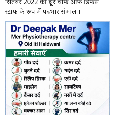
सितंबर 2022 को दूसरे चीफ ऑफ डिफेंस
स्टाफ के रूप में पदभार संभाला।