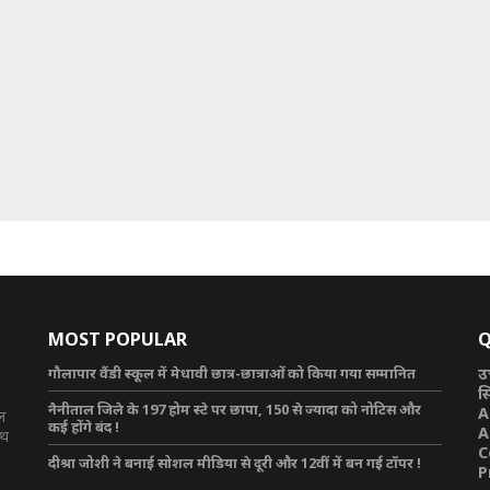
MOST POPULAR
Q
गौलापार वैंडी स्कूल में मेधावी छात्र-छात्राओं को किया गया सम्मानित
उ
स
नैनीताल जिले के 197 होम स्टे पर छापा, 150 से ज्यादा को नोटिस और
A
टल
कई होंगे बंद !
A
ाथ
C
दीश्रा जोशी ने बनाई सोशल मीडिया से दूरी और 12वीं में बन गई टॉपर !
P