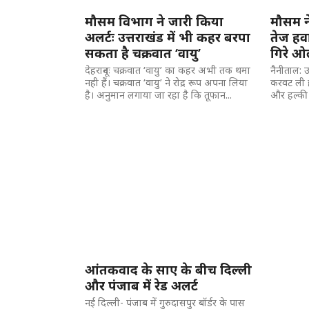
मौसम विभाग ने जारी किया
मौसम ने
अलर्टः उत्तराखंड में भी कहर बरपा
तेज हव
सकता है चक्रवात ‘वायु’
गिरे ओ
देहरादूनः चक्रवात ‘वायु’ का कहर अभी तक थमा
नैनीताल: उ
नही हैं। चक्रवात ‘वायु’ ने रोद्र रूप अपना लिया
करवट ली है।
है। अनुमान लगाया जा रहा है कि तूफान...
और हल्की ब
आंतकवाद के साए के बीच दिल्ली
और पंजाब में रेड अलर्ट
नई दिल्ली- पंजाब में गुरुदासपुर बॉर्डर के पास