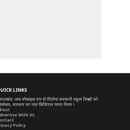
UICK LINKS
त्तराखंड: अब मोबाइल एप से मिलेगा सरकारी स्कूल शिक्षकों को
िलेबस, सरकार का नया डिजिटल प्लान तैयार !
bout
dvertise With Us
ontact
rivacy Policy