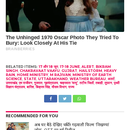
RELATED ITEMS:
17 और 18 जून
,
17-18 JUNE
,
ALERT
,
BIKRAM
SINGH
,
CHAKRAVAAT VAAYU
,
GUJRAT
,
HAILSTORM
,
HEAVY
RAIN
,
HOME MINISTRY
,
M RAJIVAN
,
MINISTRY OF EARTH
SCIENCE
,
STATE
,
UTTARAKHAND
,
WEATHER BUREAU
,
अलर्ट
,
उत्तराखंड
,
एम राजीवन
,
गुजरात
,
गृहमंत्रालय
,
चक्रवात ‘वायु’
,
तटीय जिलों
,
तबाही
,
तूफान
,
पृथ्वी
विज्ञान मंत्रालय
,
बारिश
,
बिक्रम सिंह
,
मौसम विभाग
,
राज्य
RECOMMENDED FOR YOU
अब घर बैठे देखिए चर्चित गढ़वाली फिल्म ‘निखण्यां
जोग’, OTT पर हुई रिलीज़