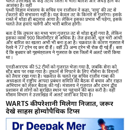
चलते उत्तराखंड के कई तटीय जिलों में भारी बारिश और अंधड़ होने की
आशंका है। वहीं
पृथ्वी विज्ञान मंत्रालय के सचिव एम राजीवन ने कहा, ‘वायु’ की तट से
टकराने की संभावना नहीं है। यह केवल तट के किनारे से गुजरेगा। इसके
रास्ते में थोड़ा ही बदलाव आया है। लेकिन इसका प्रभाव भी पड़ेगा, इसके
चलते तेज हवाएं चलेंगी और भारी बारिश होगी।
बता दें कि तूफान का मध्य भाग गुजरात तट से थोड़ा दूर हो गया है, लेकिन
इसका व्यास 900 किलोमीटर से अधिक है। तेज हवाओं, धूल भरी आंधी
और बारिश का खतरा अभी भी बना हुआ है। चक्रवात के कारण
गुजरात में
रेलवे ने 77 ट्रेन रद्द कर दी
हैं। वहीं
33 अन्य ट्रेन भी रोक दी गई हैं। बता
दें कि बुधवार को गृहमंत्रालय ने गुजरात के दस जिलों में अलर्ट जारी किया
था।
एनडीआरएफ की 52 टीमों को गुजरात भेजा गया है, जबकि सेना को
स्टैंड बाय पर रखा गया है। तूफान से निपटने के लिए नौसेना के विमानों
को तैयार रखा गया है। चक्रवात के चलते गृह सचिव राजीव गाबा की
अध्यक्षता में राष्ट्रीय आपदा प्रबंधन समिति की बैठक में बचाव और राहत
अभियान को लेकर बैठक की गई। मंत्रालय ने गुजरात और दमन द्वीव
प्रशासन से लोगों को सुरक्षित स्थान पर पहुंचाने की बात करी है। वहीं
मौसम विभाग ने उत्तराखंड में अलर्ट जारी कर दिया है।
WARTS की परेशानी मिलेगा निजात, जरूर
देखे साहस होम्योपैथिक टिप्स