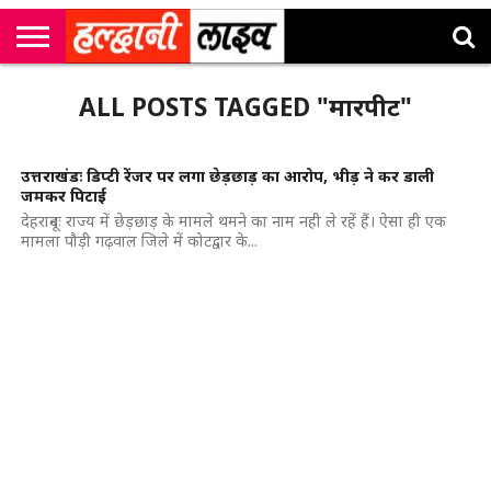
राष्ट्रीय
सी
उत्तराखंड
खेल
मनोरंजन
सम्पादकीय
जॉब
ALL POSTS TAGGED "मारपीट"
एम
न्यूज़
अलर्ट्स
कॉर्नर
उत्तराखंडः डिप्टी रेंजर पर लगा छेड़छाड़ का आरोप, भीड़ ने कर डाली
जमकर पिटाई
देहरादूनः राज्य में छेड़छाड़ के मामले थमने का नाम नही ले रहें हैं। ऐसा ही एक
मामला पौड़ी गढ़वाल जिले में कोटद्वार के...