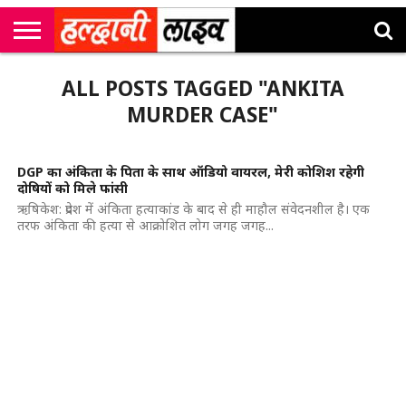
राष्ट्रीय
सी
उत्तराखंड
खेल
मनोरंजन
सम्पादकीय
जॉब
ALL POSTS TAGGED "ANKITA
एम
न्यूज़
अलर्ट्स
कॉर्नर
MURDER CASE"
DGP का अंकिता के पिता के साथ ऑडियो वायरल, मेरी कोशिश रहेगी
दोषियों को मिले फांसी
ऋषिकेश: प्रदेश में अंकिता हत्याकांड के बाद से ही माहौल संवेदनशील है। एक
तरफ अंकिता की हत्या से आक्रोशित लोग जगह जगह...