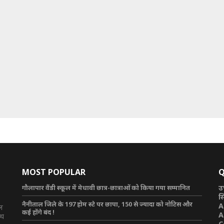
MOST POPULAR
Q
गौलापार वैंडी स्कूल में मेधावी छात्र-छात्राओं को किया गया सम्मानित
उ
स
नैनीताल जिले के 197 होम स्टे पर छापा, 150 से ज्यादा को नोटिस और
A
टल
कई होंगे बंद !
A
ाथ
C