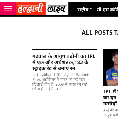
राष्ट्रीय
सी एम कॉर्
ALL POSTS 
गढ़वाल के आयुष बडोनी का IPL
में एक और अर्धशतक,183 के
स्ट्राइक रेट से बनाए रन
Uttarakhand: IPL: Ayush Badoni:
Fifty: आईपीएल ने भारत को कई स्टार
खिलाड़ी दिए हैं। 2008 से भारत को कई
खिलाड़ी आईपीएल से...
IPL में
का दम 
उम्मीदो
हल्द्वानी
आयुष बडोन