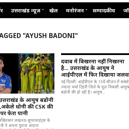
नर
उत्तराखंड न्यूज़
खेल
मनोरंजन
सम्पादकीय
जॉ
TAGGED "AYUSH BADONI"
दवाब में बिखरना नहीं निखरना
है… उत्तराखंड के आयुष ने
आईपीएल में फिर दिखाया जलव
नई दिल्ली: आईपीएल के 15वें सीजन में सबसे
ज्यादा चर्चा टिहरी जिले के मूल निवासी आयु
बडोनी की हो रही है। आयुष...
 उत्तराखंड के आयुष बडोनी
,अकेले धोनी की CSK की
ं पर फेरा पानी
: आखिरकार लखनऊ सुपरजाइंट्स के
ी ने अपना पुराना अंदाज