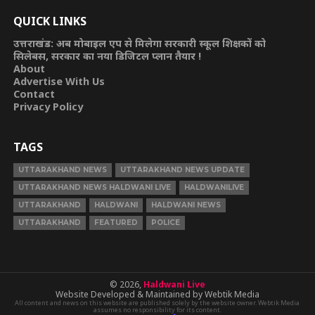
QUICK LINKS
उत्तराखंड: अब मोबाइल एप से मिलेगा सरकारी स्कूल शिक्षकों को
सिलेबस, सरकार का नया डिजिटल प्लान तैयार !
About
Advertise With Us
Contact
Privacy Policy
TAGS
UTTARAKHAND NEWS
UTTARAKHAND NEWS UPDATE
UTTARAKHAND NEWS HALDWANI LIVE
HALDWANILIVE
UTTARAKHAND
HALDWANI
HALDWANI NEWS
UTTARAKHAND
FEATURED
POLICE
© 2026,
Haldwani Live
Website Developed & Maintained by Webtik Media
All content and news on this website are published solely by the website owner. Webtik Media
assumes no responsibility for its content.