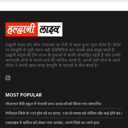
हल्द्वानी लाइव डॉट कॉम उत्तराखंड का तेजी से बढ़ता हुआ न्यूज पोर्टल है। पोर्टल
पर देवभूमि से जुड़ी तमाम बड़ी गतिविधियां हम आपके साथ साझा करते हैं।
हल्द्वानी लाइव की टीम राज्य के युवाओं से काफी प्रोत्साहित रहती है और उनकी
कामयाबी लोगों के सामने लाने की कोशिश करती है। अपनी इसी सोच के चलते
पोर्टल ने अपनी खास जगह देवभूमि के पाठकों के बीच बनाई है।
MOST POPULAR
गौलापार वैंडी स्कूल में मेधावी छात्र-छात्राओं को किया गया सम्मानित
नैनीताल जिले के 197 होम स्टे पर छापा, 150 से ज्यादा को नोटिस और कई होंगे बंद !
उत्तराखंड में बारिश को लेकर नया अपडेट, अपने जिले का जाने हाल