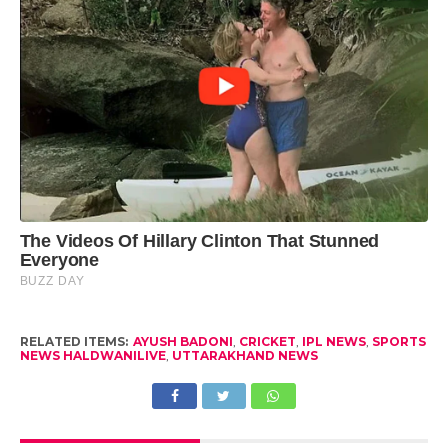
RELATED ITEMS:
AYUSH BADONI
,
CRICKET
,
IPL NEWS
,
SPORTS
NEWS HALDWANILIVE
,
UTTARAKHAND NEWS