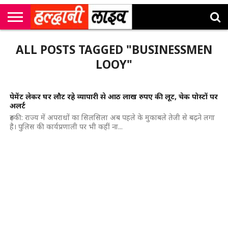
राष्ट्रीय
सी
उत्तराखंड
खेल
मनोरंजन
सम्पादकीय
जॉब
ALL POSTS TAGGED "BUSINESSMEN
एम
न्यूज़
अलर्ट्स
कॉर्नर
LOOY"
पेमेंट लेकर घर लौट रहे व्यापारी से आठ लाख रुपए की लूट, चेक पोस्टों पर
अलर्ट
रुड़की: राज्य में अपराधों का सिलसिला अब पहले के मुकाबले तेजी से बढ़ने लगा
है। पुलिस की कार्यप्रणाली पर भी कहीं ना...