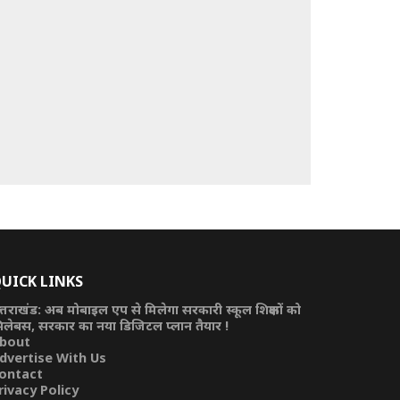
UICK LINKS
त्तराखंड: अब मोबाइल एप से मिलेगा सरकारी स्कूल शिक्षकों को
िलेबस, सरकार का नया डिजिटल प्लान तैयार !
bout
dvertise With Us
ontact
rivacy Policy