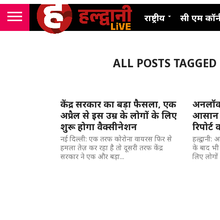
राष्ट्रीय
सी एम कॉर्
ALL POSTS TAGGED
केंद्र सरकार का बड़ा फैसला, एक
अनलॉक-4
अप्रैल से इस उम्र के लोगों के लिए
आसान नह
शुरू होगा वैक्सीनेशन
रिपोर्ट
नई दिल्ली: एक तरफ कोरोना वायरस फिर से
हल्द्वानी
हमला तेज़ कर रहा है तो दूसरी तरफ केंद्र
के बाद भी 
सरकार ने एक और बड़ा...
लिए लोगों