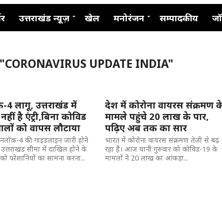
नर
उत्तराखंड न्यूज़
खेल
मनोरंजन
सम्पादकीय
जॉ
 "CORONAVIRUS UPDATE INDIA"
 लागू, उत्तराखंड में
देश में कोरोना वायरस संक्रमण क
ीं है एंट्री,बिना कोविड
मामले पहुंचे 20 लाख के पार,
 वालों को वापस लौटाया
पढ़िए अब तक का सार
: अनलॉक-4 की गाइडलाइन जारी होने
भारत में कोरोना वायरस संक्रमण तेजी से बढ़
उत्तराखंड सीमा में दाखिल होने के
रहा है। आज यानी गुरुवार को कोविड-19 के
 को परेशानियों का सामना करना...
मामलों ने 20 लाख का आंकड़ा...