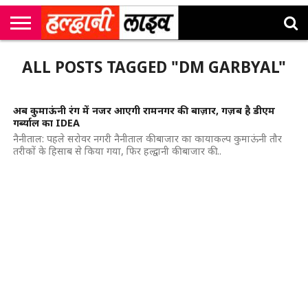
राष्ट्रीय
सी
उत्तराखंड
खेल
मनोरंजन
सम्पादकीय
जॉब
ALL POSTS TAGGED "DM GARBYAL"
एम
न्यूज़
अलर्ट्स
कॉर्नर
अब कुमाऊंनी रंग में नजर आएगी रामनगर की बाज़ार, गज़ब है डीएम
गर्ब्याल का IDEA
नैनीताल: पहले सरोवर नगरी नैनीताल की बाजार का कायाकल्प कुमाऊंनी तौर
तरीकों के हिसाब से किया गया, फिर हल्द्वानी की बाजार की...