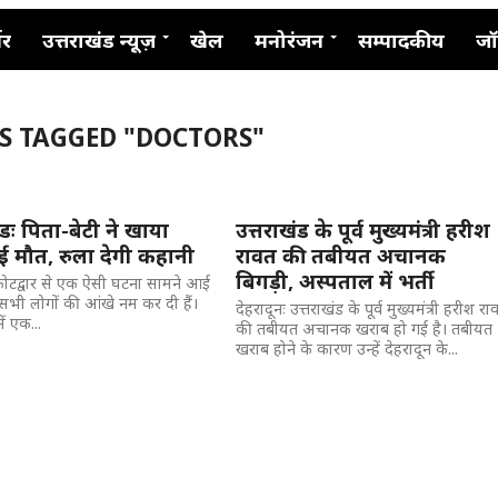
नर
उत्तराखंड न्यूज़
खेल
मनोरंजन
सम्पादकीय
जॉ
TS TAGGED "DOCTORS"
ंडः पिता-बेटी ने खाया
उत्तराखंड के पूर्व मुख्यमंत्री हरीश
ई मौत, रुला देगी कहानी
रावत की तबीयत अचानक
बिगड़ी, अस्पताल में भर्ती
 कोटद्वार से एक ऐसी घटना सामने आई
 सभी लोगों की आंखे नम कर दी हैं।
देहरादूनः उत्तराखंड के पूर्व मुख्यमंत्री हरीश रा
में एक...
की तबीयत अचानक खराब हो गई है। तबीयत
खराब होने के कारण उन्हें देहरादून के...