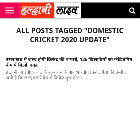
राष्ट्रीय
सी
उत्तराखंड
खेल
मनोरंजन
सम्पादकीय
जॉब
ALL POSTS TAGGED "DOMESTIC
एम
न्यूज़
अलर्ट्स
कॉर्नर
CRICKET 2020 UPDATE"
उत्तराखंड में जल्द होगी क्रिकेट की वापसी, 126 खिलाड़ियों को कंडिशनिंग
कैंप में मिली जगह
हल्द्वानी: आईपीएल-13 के शुरू होने के बाद भारतीय क्रिकेट फैंस की उम्मीद
जगी है कि जल्द हमारे देश में क्रिकेट शुरू होगा।...