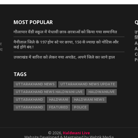
MOST POPULAR
Q
गौलापार वैंडी स्कूल में मेधावी छात्र-छात्राओं को किया गया सम्मानित
उ
स
नैनीताल जिले के 197 होम स्टे पर छापा, 150 से ज्यादा को नोटिस और
A
टल
कई होंगे बंद !
A
ाथ
C
उत्तराखंड में बारिश को लेकर नया अपडेट, अपने जिले का जाने हाल
P
TAGS
UTTARAKHAND NEWS
UTTARAKHAND NEWS UPDATE
UTTARAKHAND NEWS HALDWANI LIVE
HALDWANILIVE
UTTARAKHAND
HALDWANI
HALDWANI NEWS
UTTARAKHAND
FEATURED
POLICE
© 2026,
Haldwani Live
Website Developed & Maintained by Webtik Media