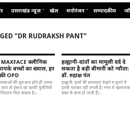
नर
उत्तराखंड न्यूज़
खेल
मनोरंजन
सम्पादकीय
जॉ
GGED "DR RUDRAKSH PANT"
ानी MAXFACE क्लीनिक
हल्द्वानी-दांतों का मामूली दर्द दे
आपके बच्चों का ख्याल, हर
सकता है बड़ी बीमारी को न्यौता:
 फ्री OPD
डॉ. रुद्राक्ष पंत
 समस्याओं की शुरुआत होते ही उनपर
हल्द्वानी: दांतों की समस्याएं देखने व सुनने में
ा जाए तो इंसान को काफी चुनौतियों
इतनी भयंकर नहीं लगती हैं। मगर ये खतरना
ी निपटारा मिल सकता है।...
वक्त के साथ हो जाती हैं।...