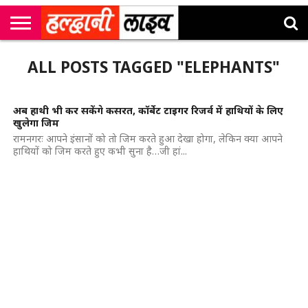
राष्ट्रीय
सी
उत्तराखंड
खेल
मनोरंजन
सम्पादकीय
जॉब
ALL POSTS TAGGED "ELEPHANTS"
एम
न्यूज़
अलर्ट्स
कॉर्नर
अब हाथी भी कर सकेंगे कसरत, कॉर्बेट टाइगर रिजर्व में हाथियों के लिए
खुलेगा जिम
रामनगरः आपने इंसानों को तो जिम करते हुआ देखा होगा, लेकिन क्या आपने
हाथियों को जिम करते हुए कभी सुना है…जी हां...