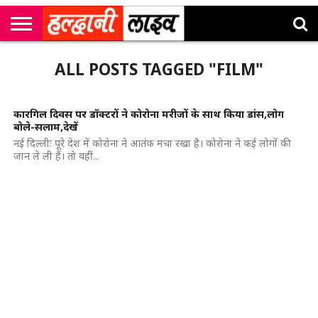
राष्ट्रीय
सी
उत्तराखंड
खेल
मनोरंजन
सम्पादकीय
जॉब
ALL POSTS TAGGED "FILM"
एम
न्यूज़
अलर्ट्स
कॉर्नर
कारगिल दिवस पर डॉक्टरों ने कोरोना मरीजों के साथ किया डांस,लोग
बोले-सलाम,देखें
नई दिल्लीः पूरे देश में कोरोना ने आतंक मचा रखा है। कोरोना ने कई लोगों की
जान ले ली हैं। तो वहीं...