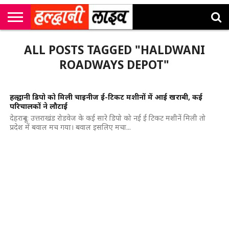
राष्ट्रीय
सी
उत्तराखंड
खेल
मनोरंजन
सम्पादकीय
जॉब
ALL POSTS TAGGED "HALDWANI
एम
न्यूज़
अलर्ट्स
कॉर्नर
ROADWAYS DEPOT"
हल्द्वानी डिपो को मिली चाइनीज ई-टिकट मशीनों में आई खराबी, कई
परिचालकों ने लौटाईं
देहरादून: उत्तराखंड रोडवेज के कई सारे डिपो को नई ई टिकट मशीनें मिली तो
प्रदेश में बवाल मच गया। बवाल इसलिए मचा...